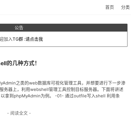
首页
分类
公告
迎加入
TG群
:
请点击我
hell的几种方式！
MyAdmin之类的web数据库可视化管理工具，并想要进行下一步渗
标服务器上，利用webshell管理工具控制目标服务器。下面将讲述
phpMyAdmin为例。 -01- 通过outfile写入shell 利用条
- 阅读全文 -