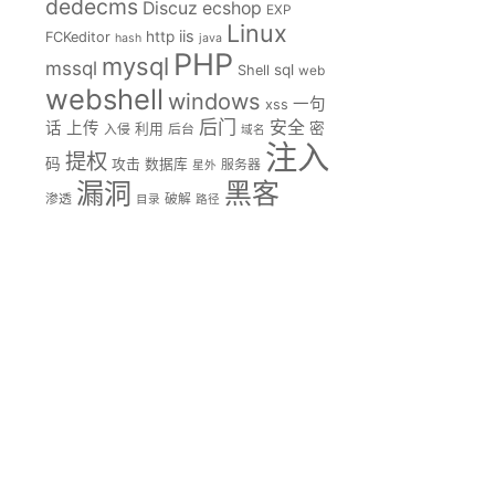
dedecms
Discuz
ecshop
EXP
Linux
iis
http
FCKeditor
hash
java
PHP
mysql
mssql
sql
Shell
web
webshell
windows
一句
xss
后门
安全
话
上传
密
入侵
利用
后台
域名
注入
提权
码
攻击
数据库
服务器
星外
漏洞
黑客
渗透
破解
目录
路径