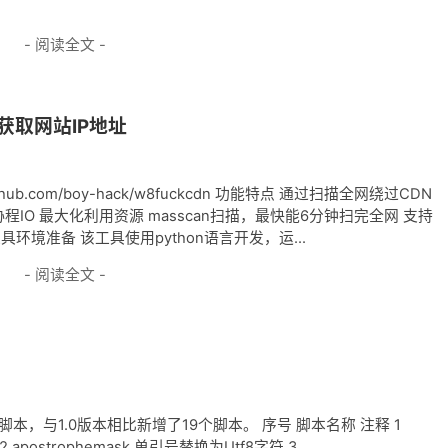
- 阅读全文 -
N获取网站IP地址
/github.com/boy-hack/w8fuckcdn 功能特点 通过扫描全网绕过CDN
ent 协程IO 最大化利用资源 masscan扫描，最快能6分钟扫完全网 支持
、工具环境准备 该工具使用python语言开发，运...
- 阅读全文 -
mper脚本，与1.0版本相比新增了19个脚本。 序号 脚本名称 注释 1
postrophemask 单引号替换为Utf8字符 3