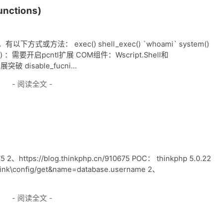
ctions)
或方法： exec() shell_exec() `whoami` system()
_exec() ：需要开启pcntl扩展 COM组件：Wscript.Shell和
突破 disable_fucni...
- 阅读全文 -
 2、https://blog.thinkphp.cn/910675 POC： thinkphp 5.0.22
.|think\config/get&name=database.username 2、
- 阅读全文 -