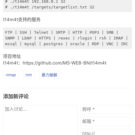
# ./t14m4t 192.168.0.1 32

# ./t14m4t /targets/targetlist.txt 32
t14m4t支持的服务
FTP | SSH | Telnet | SMTP | HTTP | POP3 | SMB | 
SNMP | LDAP | HTTPS | rexec | rlogin | rsh | IMAP | 
mssql | mysql | postgres | oracle | RDP | VNC | IRC
项目地址
t14m4t：https://github.com/MS-WEB-BN/t14m4t
nmap
tmt
暴力破解
添加新评论