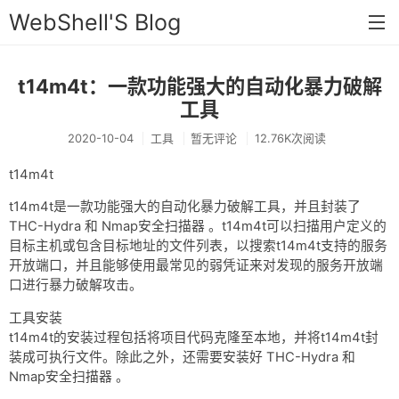
WebShell'S Blog
t14m4t：一款功能强大的自动化暴力破解
首页
工具
分类
2020-10-04
工具
暂无评论
12.76K次阅读
安全
t14m4t
新闻
t14m4t是一款功能强大的自动化暴力破解工具，并且封装了
THC-Hydra 和 Nmap安全扫描器 。t14m4t可以扫描用户定义的
技术
目标主机或包含目标地址的文件列表，以搜索t14m4t支持的服务
工具
开放端口，并且能够使用最常见的弱凭证来对发现的服务开放端
口进行暴力破解攻击。
存档
工具安装
链接
t14m4t的安装过程包括将项目代码克隆至本地，并将t14m4t封
装成可执行文件。除此之外，还需要安装好 THC-Hydra 和
留言
Nmap安全扫描器 。