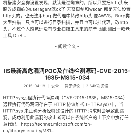
网盘
机搭建安全狗设置发现，默认是过蜘蛛的，所以只要把http头来
路改成蜘蛛的useragent就ok了 无奈御剑和wscan 都是无法设置
Rss
http头的，也无法用burp做代理中转改http头 像AWVS，Burp类
大型扫描工具也可以进行目录扫描，并且也可以挂代理，改http
头，不过个人感觉远没有专业扫描工具来的简单 因此翻出一款老
工具 DirB...
- 阅读全文 -
IIS最新高危漏洞POC及在线检测源码-CVE-2015-
1635-MS15-034
2015-04-18
安全
暂无评论
3.64K次阅读
HTTP.sys远程执行代码漏洞（CVE-2015-1635，MS15-034）
远程执行代码漏洞存在于 HTTP 协议堆栈 (HTTP.sys) 中，当
HTTP.sys 未正确分析经特殊设计的 HTTP 请求时会导致此漏
洞。成功利用此漏洞的攻击者可以在系统帐户的上下文中执行任
意代码。https://technet.microsoft.com/zh-
cn/library/security/MS1...