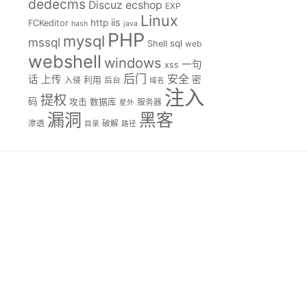
dedecms
Discuz
ecshop
EXP
Linux
iis
http
FCKeditor
hash
java
PHP
mysql
mssql
sql
Shell
web
webshell
windows
一句
xss
后门
安全
话
上传
密
入侵
利用
后台
域名
注入
提权
码
攻击
数据库
服务器
星外
漏洞
黑客
渗透
破解
目录
路径