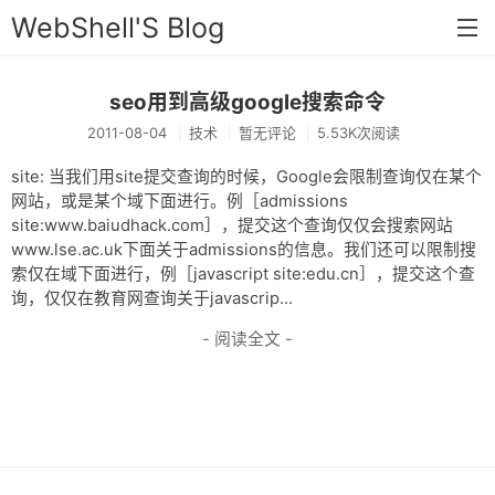
WebShell'S Blog
seo用到高级google搜索命令
首页
2011-08-04
技术
暂无评论
5.53K次阅读
分类
site: 当我们用site提交查询的时候，Google会限制查询仅在某个
安全
网站，或是某个域下面进行。例［admissions
site:www.baiudhack.com］，提交这个查询仅仅会搜索网站
新闻
www.lse.ac.uk下面关于admissions的信息。我们还可以限制搜
索仅在域下面进行，例［javascript site:edu.cn］，提交这个查
技术
询，仅仅在教育网查询关于javascrip...
工具
- 阅读全文 -
存档
链接
留言