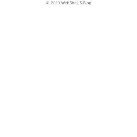
网盘
© 2019
WebShell'S Blog
Rss