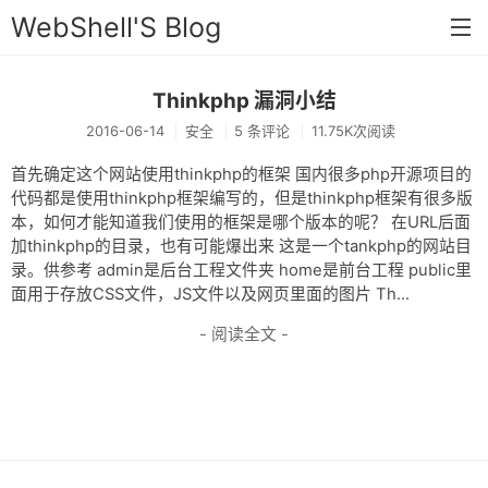
WebShell'S Blog
Thinkphp 漏洞小结
首页
2016-06-14
安全
5 条评论
11.75K次阅读
分类
首先确定这个网站使用thinkphp的框架 国内很多php开源项目的
安全
代码都是使用thinkphp框架编写的，但是thinkphp框架有很多版
本，如何才能知道我们使用的框架是哪个版本的呢？ 在URL后面
新闻
加thinkphp的目录，也有可能爆出来 这是一个tankphp的网站目
录。供参考 admin是后台工程文件夹 home是前台工程 public里
技术
面用于存放CSS文件，JS文件以及网页里面的图片 Th...
工具
- 阅读全文 -
存档
链接
留言