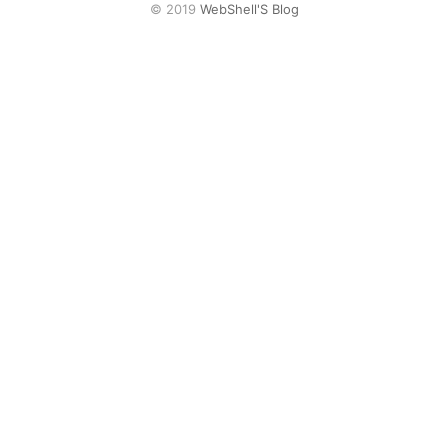
网盘
© 2019
WebShell'S Blog
Rss