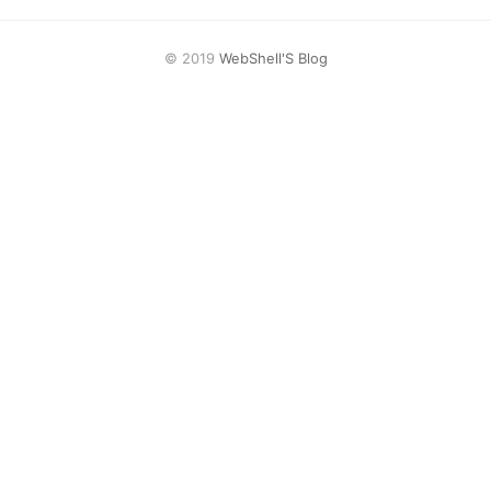
网盘
Rss
© 2019
WebShell'S Blog