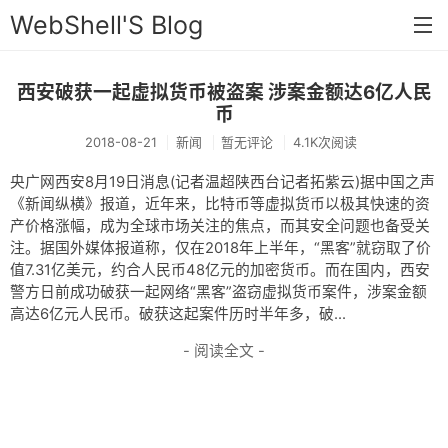
WebShell'S Blog
西安破获一起虚拟货币被盗案 涉案金额达6亿人民
首页
币
分类
2018-08-21
新闻
暂无评论
4.1K次阅读
安全
央广网西安8月19日消息(记者温超陕西台记者拓紫云)据中国之声
《新闻纵横》报道，近年来，比特币等虚拟货币以极其快速的资
新闻
产价格涨幅，成为全球市场关注的焦点，而其安全问题也备受关
注。据国外媒体报道称，仅在2018年上半年，“黑客”就窃取了价
技术
值7.31亿美元，约合人民币48亿元的加密货币。而在国内，西安
警方日前成功破获一起网络“黑客”盗窃虚拟货币案件，涉案金额
工具
高达6亿元人民币。破获这起案件历时半年多，破...
存档
- 阅读全文 -
链接
留言