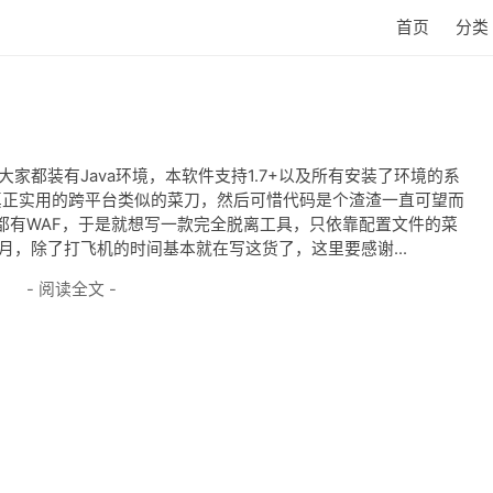
首页
分类
大家都装有Java环境，本软件支持1.7+以及所有安装了环境的系
款真正实用的跨平台类似的菜刀，然后可惜代码是个渣渣一直可望而
都有WAF，于是就想写一款完全脱离工具，只依靠配置文件的菜
月，除了打飞机的时间基本就在写这货了，这里要感谢...
- 阅读全文 -