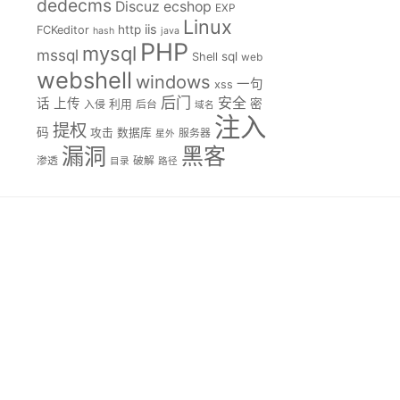
dedecms
Discuz
ecshop
EXP
Linux
iis
http
FCKeditor
hash
java
PHP
mysql
mssql
sql
Shell
web
webshell
windows
一句
xss
后门
安全
话
上传
密
入侵
利用
后台
域名
注入
提权
码
攻击
数据库
服务器
星外
漏洞
黑客
渗透
破解
目录
路径