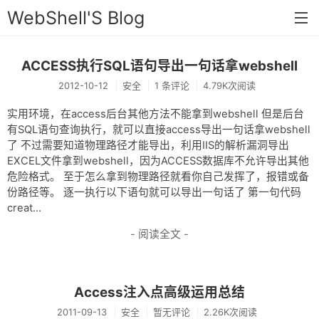
WebShell'S Blog
ACCESS执行SQL语句导出一句话拿webshell
首页
2012-10-12
安全
1 条评论
4.79K次阅读
分类
实用环境，在access后台其他方法不能拿到webshell 但是后台
安全
有SQL语句查询执行，就可以直接access导出一句话拿webshell
了 不过需要知道物理路径才能导出，利用IIS的解析漏洞导出
新闻
EXCEL文件拿到webshell，因为ACCESS数据库不允许导出其他
危险格式。 至于怎么拿到物理路径就看你自己发挥了，报错或备
技术
份路径等。 逐一执行以下语句就可以导出一句话了 第一句代码
creat...
工具
- 阅读全文 -
存档
链接
Access注入点高级运用总结
留言
2011-09-13
安全
暂无评论
2.26K次阅读