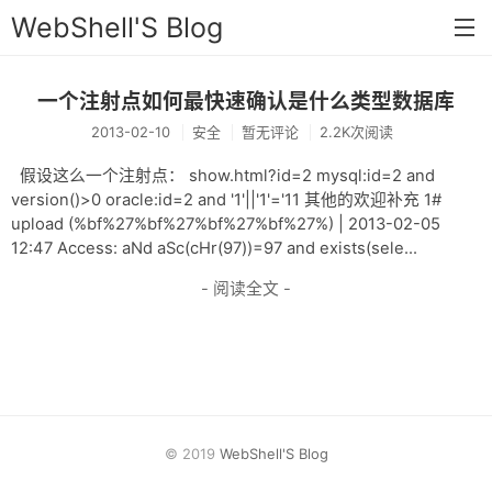
WebShell'S Blog
一个注射点如何最快速确认是什么类型数据库
首页
2013-02-10
安全
暂无评论
2.2K次阅读
分类
假设这么一个注射点： show.html?id=2 mysql:id=2 and
安全
version()>0 oracle:id=2 and '1'||'1'='11 其他的欢迎补充 1#
upload (%bf%27%bf%27%bf%27%bf%27%) | 2013-02-05
新闻
12:47 Access: aNd aSc(cHr(97))=97 and exists(sele...
技术
- 阅读全文 -
工具
存档
链接
© 2019
WebShell'S Blog
留言