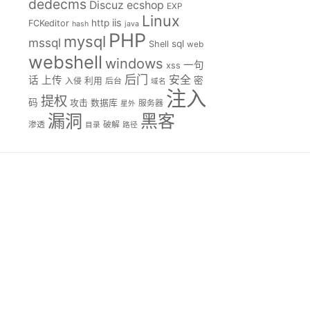
dedecms
Discuz
ecshop
EXP
Linux
iis
http
FCKeditor
hash
java
PHP
mysql
mssql
sql
Shell
web
webshell
windows
一句
xss
后门
安全
话
上传
密
入侵
利用
后台
域名
注入
提权
码
攻击
数据库
服务器
星外
漏洞
黑客
渗透
破解
目录
路径