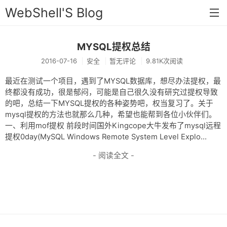
WebShell'S Blog
MYSQL提权总结
首页
2016-07-16
安全
暂无评论
9.81K次阅读
分类
最近在测试一个项目，遇到了MYSQL数据库，想尽办法提权，最
安全
终都没有成功，很是郁闷，可能是自己很久没有研究过提权导致
的吧，总结一下MYSQL提权的各种姿势吧，权当复习了。关于
新闻
mysql提权的方法也就那么几种，希望也能帮到各位小伙伴们。
一、利用mof提权 前段时间国外Kingcope大牛发布了mysql远程
技术
提权0day(MySQL Windows Remote System Level Explo...
工具
- 阅读全文 -
存档
链接
留言