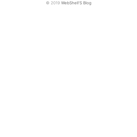
网盘
© 2019
WebShell'S Blog
Rss