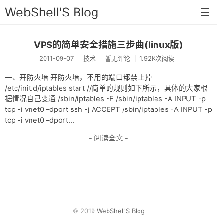
WebShell'S Blog
VPS的简单安全措施三步曲(linux版)
首页
2011-09-07
技术
暂无评论
1.92K次阅读
分类
一、开防火墙 开防火墙，不用的端口都禁止掉
安全
/etc/init.d/iptables start //简单的规则如下所示，具体的大家根
据情况自己变通 /sbin/iptables -F /sbin/iptables -A INPUT -p
新闻
tcp -i vnet0 –dport ssh -j ACCEPT /sbin/iptables -A INPUT -p
tcp -i vnet0 –dport...
技术
- 阅读全文 -
工具
存档
链接
留言
© 2019
WebShell'S Blog