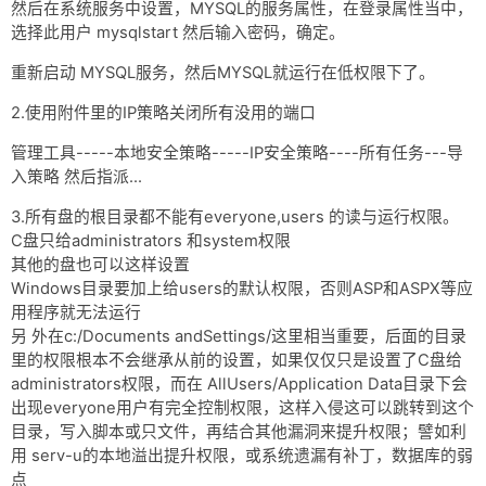
网盘
然后在系统服务中设置，MYSQL的服务属性，在登录属性当中，
选择此用户 mysqlstart 然后输入密码，确定。
Rss
重新启动 MYSQL服务，然后MYSQL就运行在低权限下了。
2.使用附件里的IP策略关闭所有没用的端口
管理工具-----本地安全策略-----IP安全策略----所有任务---导
入策略 然后指派...
3.所有盘的根目录都不能有everyone,users 的读与运行权限。
C盘只给administrators 和system权限
其他的盘也可以这样设置
Windows目录要加上给users的默认权限，否则ASP和ASPX等应
用程序就无法运行
另 外在c:/Documents andSettings/这里相当重要，后面的目录
里的权限根本不会继承从前的设置，如果仅仅只是设置了C盘给
administrators权限，而在 AllUsers/Application Data目录下会
出现everyone用户有完全控制权限，这样入侵这可以跳转到这个
目录，写入脚本或只文件，再结合其他漏洞来提升权限；譬如利
用 serv-u的本地溢出提升权限，或系统遗漏有补丁，数据库的弱
点