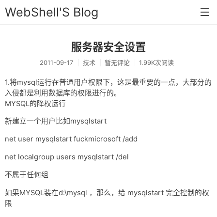
WebShell'S Blog
服务器安全设置
首页
2011-09-17
技术
暂无评论
1.99K次阅读
分类
1.将mysql运行在普通用户权限下，这是最重要的一点，大部分的
安全
入侵都是利用数据库的权限进行的。
MYSQL的降权运行
新闻
新建立一个用户比如mysqlstart
技术
net user mysqlstart fuckmicrosoft /add
工具
net localgroup users mysqlstart /del
存档
不属于任何组
链接
如果MYSQL装在d:\mysql ，那么，给 mysqlstart 完全控制的权
留言
限