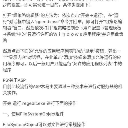
步的设置，即可实现这一目的，具体步骤如下：
打开“组策略编辑器”的方法为：依次点击“开始→运行”，在“运
行”对话框中键入“gpedit.msc”命令并回车，即可打开“组策略编
辑器”窗口。然后依次打开“组策略控制台→用户配置→管理模板
→系统”中的“只运行许可的Ｗｉｎｄｏｗｓ应用程序”并启用此策
略
然后点击下面的“允许的应用程序列表”边的“显示”按钮，弹出一
个“显示内容”对话框，在此单击“添加”按钮来添加允许运行的应
用程序即可，以后一般用户只能运行“允许的应用程序列表”中的
程序
PS:关于ASP
目前比较流行的ASP木马主要通过三种技术来进行对服务器的相
关操作。
开始 运行 regedit.exe 进行下面的操作
一、使用FileSystemObject组件
FileSystemObject可以对文件进行常规操作