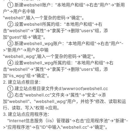
①.新建webshell账户："本地用户和组"->右击"用户"->"新用
户"->用户名中输
"webshell",输入一个复杂的密码->"确定"。
②.设置webshell所属的组："本地用户和组"->右
击"webshell"->"属性"->"隶属于"->删除"users"组，添
加"guest"组->"确定"。
③.新建webshell_wpg账户："本地用户和组"->右击"用户"-
>"新用户"->用户名中输
"webshell_wpg",输入一个复杂的密码->"确定"。
④.设置webshell_wpg所属的组："本地用户和组"->右
击"webshell"->"属性"->"隶属于"->删除"users"组，添
加"iis_wpg"组->"确定"。
2. 建立站点根目录：
①.建立站点根目录文件夹d:\wwwroot\webshell.cc
②.右击"webshell.cc"文件夹->"属性"->"安全"->添
加"webshell"、"webshell_wpg"用户，并给予"修改、读取和运
行、读取、写入"权限->应用。
3. 建立站点应用程序池：
"Internet信息服务（iis）管理器"->右击"应用程序池"->"新建"-
>"应用程序池"->在"ID"中输入"webshell.cc"->"确定"。