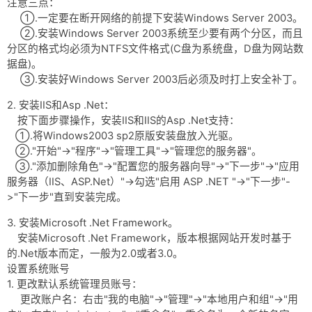
注意三点：
网盘
①.一定要在断开网络的前提下安装Windows Server 2003。
Rss
②.安装Windows Server 2003系统至少要有两个分区，而且
分区的格式均必须为NTFS文件格式(C盘为系统盘，D盘为网站数
据盘)。
③.安装好Windows Server 2003后必须及时打上安全补丁。
2. 安装IIS和Asp .Net：
按下面步骤操作，安装IIS和IIS的Asp .Net支持：
①.将Windows2003 sp2原版安装盘放入光驱。
②."开始"->"程序"->"管理工具"->"管理您的服务器"。
③."添加删除角色"->"配置您的服务器向导"->"下一步"->"应用
服务器（IIS、ASP.Net）"->勾选"启用 ASP .NET "->"下一步"-
>"下一步"直到安装完成。
3. 安装Microsoft .Net Framework。
安装Microsoft .Net Framework，版本根据网站开发时基于
的.Net版本而定，一般为2.0或者3.0。
设置系统账号
1. 更改默认系统管理员账号：
更改账户名：右击"我的电脑"->"管理"->"本地用户和组"->"用