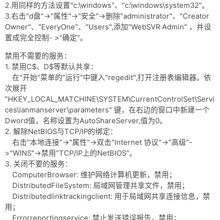
2.用同样的方法设置"c:\windows"、"c:\windows\system32"。
3.右击"d盘"->"属性"->"安全"->删除"administrator"、"Creator
Owner"、"EveryOne"、"Users",添加"WebSVR Admin" ，并设
置成完全控制- >"确定"。
禁用不需要的服务：
1. 禁用C$、D$等默认共享：
在"开始"菜单的"运行"中键入"regedit",打开注册表编辑器。依
次展开
"HKEY_LOCAL_MATCHINE\SYSTEM\CurrentControlSet\Servi
ces\lanmanserver\parameters" 键，在右边的窗口中新建一个
Dword值，名称设置为AutoShareServer,值为0。
2. 解除NetBIOS与TCP/IP的绑定：
右击"本地连接"->"属性"->双击"Internet 协议"->"高级"-
>"WINS"->禁用"TCP/IP上的NetBIOS"。
3. 关闭不要的服务：
ComputerBrowser: 维护网络计算机更新，禁用；
DistributedFileSystem: 局域网管理共享文件，禁用；
Distributedlinktrackingclient: 用于局域网共享连接信息，禁
用；
Errorreportingservice: 禁止发送错误报告，禁用；