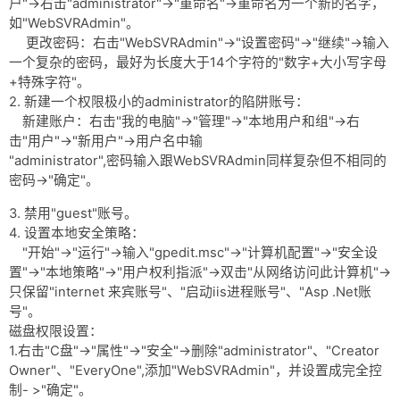
户"->右击"administrator"->"重命名"->重命名为一个新的名字，
如"WebSVRAdmin"。
更改密码：右击"WebSVRAdmin"->"设置密码"->"继续"->输入
一个复杂的密码，最好为长度大于14个字符的"数字+大小写字母
+特殊字符"。
2. 新建一个权限极小的administrator的陷阱账号：
新建账户：右击"我的电脑"->"管理"->"本地用户和组"->右
击"用户"->"新用户"->用户名中输
"administrator",密码输入跟WebSVRAdmin同样复杂但不相同的
密码->"确定"。
3. 禁用"guest"账号。
4. 设置本地安全策略：
"开始"->"运行"->输入"gpedit.msc"->"计算机配置"->"安全设
置"->"本地策略"->"用户权利指派"->双击"从网络访问此计算机"->
只保留"internet 来宾账号"、"启动iis进程账号"、"Asp .Net账
号"。
磁盘权限设置：
1.右击"C盘"->"属性"->"安全"->删除"administrator"、"Creator
Owner"、"EveryOne",添加"WebSVRAdmin"，并设置成完全控
制- >"确定"。