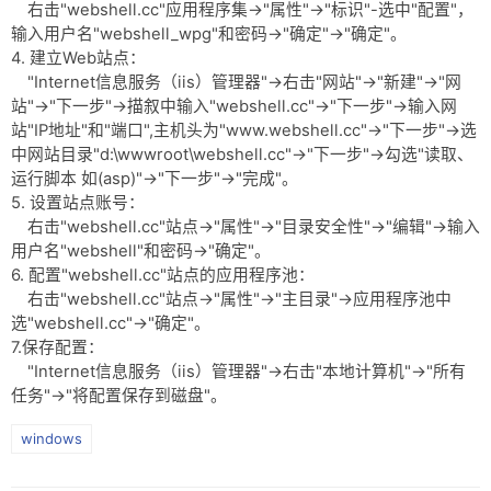
右击"webshell.cc"应用程序集->"属性"->"标识"-选中"配置"，
输入用户名"webshell_wpg"和密码->"确定"->"确定"。
4. 建立Web站点：
"Internet信息服务（iis）管理器"->右击"网站"->"新建"->"网
站"->"下一步"->描叙中输入"webshell.cc"->"下一步"->输入网
站"IP地址"和"端口",主机头为"www.webshell.cc"->"下一步"->选
中网站目录"d:\wwwroot\webshell.cc"->"下一步"->勾选"读取、
运行脚本 如(asp)"->"下一步"->"完成"。
5. 设置站点账号：
右击"webshell.cc"站点->"属性"->"目录安全性"->"编辑"->输入
用户名"webshell"和密码->"确定"。
6. 配置"webshell.cc"站点的应用程序池：
右击"webshell.cc"站点->"属性"->"主目录"->应用程序池中
选"webshell.cc"->"确定"。
7.保存配置：
"Internet信息服务（iis）管理器"->右击"本地计算机"->"所有
任务"->"将配置保存到磁盘"。
windows