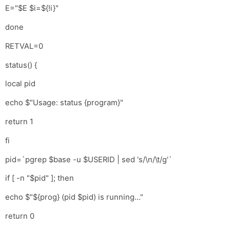
E="$E $i=${!i}"
done
RETVAL=0
status() {
local pid
echo $"Usage: status {program}"
return 1
fi
pid=`pgrep $base -u $USERID | sed 's/\n/\t/g'`
if [ -n "$pid" ]; then
echo $"${prog} (pid $pid) is running..."
return 0