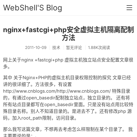
WebShell'S Blog
nginx+fastcgi+php安全虚拟主机隔离配制
首页
方法
分类
2011-10-09
技术
暂无评论
1.88K次阅读
安全
网上关于nginx +fastcgi+php 虚拟主机独立站点安全配置文章很
新闻
多。
其中 关于Nginx+PHP的虚拟主机目录权限控制的探究 文章已经
技术
讲的很详细了。方法很多，有设置
工具
http://www.cnblogs.com/http://www.cnblogs.com/ 特殊目录
的，有通过open_basedir配制独立站点，独立目录的。 还有将
存档
所有站点目录都写在open_basedir里面。只是没有站点用比较特
殊目录名称。别人不知道目录的。是进去不了。还有修改php 源
链接
码，加入root_path限制，访问目录。
留言
那么我写这篇文章，不想再去考虑怎么样限制在某个目录了。 我
主要要说的是：、