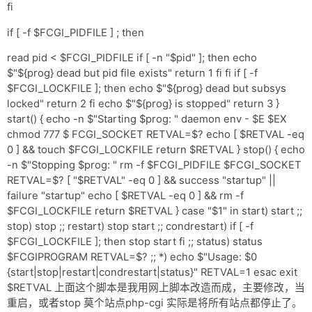
fi
if [ -f $FCGI_PIDFILE ] ; then
read pid < $FCGI_PIDFILE if [ -n "$pid" ]; then echo
$"${prog} dead but pid file exists" return 1 fi fi if [ -f
$FCGI_LOCKFILE ]; then echo $"${prog} dead but subsys
locked" return 2 fi echo $"${prog} is stopped" return 3 }
start() { echo -n $"Starting $prog: " daemon env - $E $EX
chmod 777 $ FCGI_SOCKET RETVAL=$? echo [ $RETVAL -eq
0 ] && touch $FCGI_LOCKFILE return $RETVAL } stop() { echo
-n $"Stopping $prog: " rm -f $FCGI_PIDFILE $FCGI_SOCKET
RETVAL=$? [ "$RETVAL" -eq 0 ] && success "startup" ||
failure "startup" echo [ $RETVAL -eq 0 ] && rm -f
$FCGI_LOCKFILE return $RETVAL } case "$1" in start) start ;;
stop) stop ;; restart) stop start ;; condrestart) if [ -f
$FCGI_LOCKFILE ]; then stop start fi ;; status) status
$FCGIPROGRAM RETVAL=$? ;; *) echo $"Usage: $0
{start|stop|restart|condrestart|status}" RETVAL=1 esac exit
$RETVAL 上面这个脚本是我用网上脚本改造而成，主要修改，当
重启，或者stop 莫个站点php-cgi 实际是将所有站点都停止了。