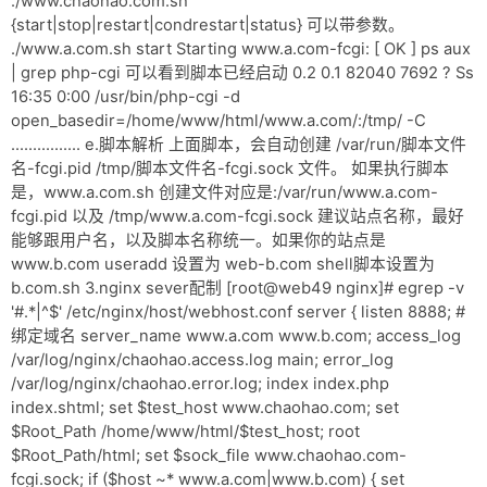
./www.chaohao.com.sh
{start|stop|restart|condrestart|status} 可以带参数。
./www.a.com.sh start Starting www.a.com-fcgi: [ OK ] ps aux
| grep php-cgi 可以看到脚本已经启动 0.2 0.1 82040 7692 ? Ss
16:35 0:00 /usr/bin/php-cgi -d
open_basedir=/home/www/html/www.a.com/:/tmp/ -C
................ e.脚本解析 上面脚本，会自动创建 /var/run/脚本文件
名-fcgi.pid /tmp/脚本文件名-fcgi.sock 文件。 如果执行脚本
是，www.a.com.sh 创建文件对应是:/var/run/www.a.com-
fcgi.pid 以及 /tmp/www.a.com-fcgi.sock 建议站点名称，最好
能够跟用户名，以及脚本名称统一。如果你的站点是
www.b.com useradd 设置为 web-b.com shell脚本设置为
b.com.sh 3.nginx sever配制 [root@web49 nginx]# egrep -v
'#.*|^$' /etc/nginx/host/webhost.conf server { listen 8888; #
绑定域名 server_name www.a.com www.b.com; access_log
/var/log/nginx/chaohao.access.log main; error_log
/var/log/nginx/chaohao.error.log; index index.php
index.shtml; set $test_host www.chaohao.com; set
$Root_Path /home/www/html/$test_host; root
$Root_Path/html; set $sock_file www.chaohao.com-
fcgi.sock; if ($host ~* www.a.com|www.b.com) { set