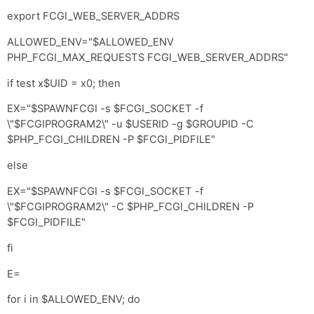
export FCGI_WEB_SERVER_ADDRS
ALLOWED_ENV="$ALLOWED_ENV
PHP_FCGI_MAX_REQUESTS FCGI_WEB_SERVER_ADDRS"
if test x$UID = x0; then
EX="$SPAWNFCGI -s $FCGI_SOCKET -f
\"$FCGIPROGRAM2\" -u $USERID -g $GROUPID -C
$PHP_FCGI_CHILDREN -P $FCGI_PIDFILE"
else
EX="$SPAWNFCGI -s $FCGI_SOCKET -f
\"$FCGIPROGRAM2\" -C $PHP_FCGI_CHILDREN -P
$FCGI_PIDFILE"
fi
E=
for i in $ALLOWED_ENV; do