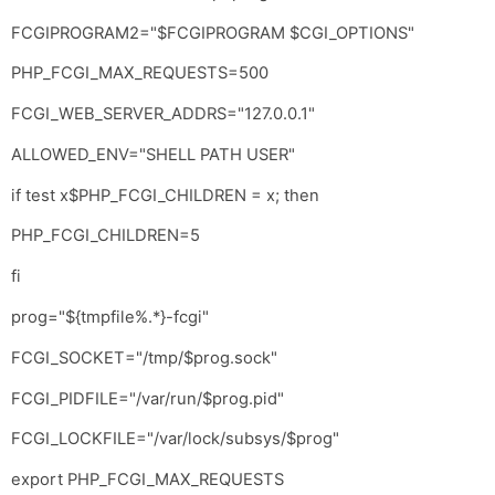
FCGIPROGRAM2="$FCGIPROGRAM $CGI_OPTIONS"
PHP_FCGI_MAX_REQUESTS=500
FCGI_WEB_SERVER_ADDRS="127.0.0.1"
ALLOWED_ENV="SHELL PATH USER"
if test x$PHP_FCGI_CHILDREN = x; then
PHP_FCGI_CHILDREN=5
fi
prog="${tmpfile%.*}-fcgi"
FCGI_SOCKET="/tmp/$prog.sock"
FCGI_PIDFILE="/var/run/$prog.pid"
FCGI_LOCKFILE="/var/lock/subsys/$prog"
export PHP_FCGI_MAX_REQUESTS