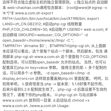
这样不符合独立虚拟主机的独立管理原则。 c.独立站点的 启动脚
本 web-chaohao.com通用包含脚本： [root@www]# egrep -v
'#.*|^$' www.a.com.sh export
PATH=/usr/bin:/bin:/usr/local/bin:/usr/X11R6/bin; export
LANG=zh_CN.GB2312; #启动php-cgi 线程数量
PHP_FCGI_CHILDREN=30; #启动账户 USERID= web-a.com; #
启动群组 GROUPID=webuser; CGI_OPTIONS=" -d
open_basedir=/home/www/a/:/tmp/ -C ";
TMPPATH=`dirname $0`; . $TMPPATH/php-cgi.sh; 从上面脚
本应该可以看出，这个是每个站点一个脚本，然后脚本，包含 通
用脚本 php-cgi.sh www.a.com.sh 这个里面有个CGI_OPTIONS
配制选项，可以控制open_basedir 允许的站点。 当然，也可以
配置其它php.ini key=value 参数。 值得注意的是: i. 多个配制的
话，可以用多个-d 参数。 -d open_basedir=/tmp -d
display_errors=on 这样就会覆盖掉php.ini 里面配置。 呵呵，比
较简单吧。 ii.很奇怪是当 php -v 版本是：5.1.6好像不起作用，
后来升级到5.2.6 配制就生效了。 php-cgi -d 后面设置不生效的
情况下，请看下你的php版本。 iii.php-cgi.sh 与站点脚本
www.a.com.sh 放到同一目录. d.启动站点 chmod +x
www.a.com.sh ./www.a.com.sh Usage: