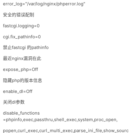
error_log="/var/log/nginx/phperror.log"
安全的错误配制
fastcgi.logging=0
cgi.fix_pathinfo=0
禁止fastcgi 的pathinfo
最近nginx漏洞在此
expose_php=Off
隐藏php的版本信息
enable_dl=Off
关闭dl参数
disable_functions
=phpinfo,exec,passthru,shell_exec,system,proc_open,
popen,curl_exec,curl_multi_exec,parse_ini_file,show_sourc