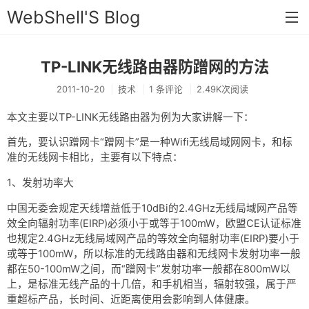
WebShell'S Blog
TP-LINK无线路由器防蹭网的方法
首页
2011-10-20
技术
1 条评论
2.49K次阅读
分类
本文主要以TP-LINK无线路由器为例为大家讲解一下：
安全
首先，要认识蹭网卡“蹭网卡”是一种Wifi无线局域网网卡，和标
新闻
准的无线网卡相比，主要有以下特点：
技术
1、发射功率大
工具
中国无委会规定天线增益低于10dBi的2.4GHz无线局域网产品等
效全向辐射功率(EIRP)必须小于或等于100mW，欧盟CE认证标准
存档
也规定2.4GHz无线局域网产品的等效全向辐射功率(EIRP)要小于
或等于100mW，所以标准的无线路由器和无线网卡发射功率一般
链接
都在50-100mW之间，而“蹭网卡”发射功率一般都在800mW以
上，是标准无线产品的十几倍，和手机相当，辐射较强，属于严
留言
重超标产品，长时间、近距离使用会影响到人体健康。