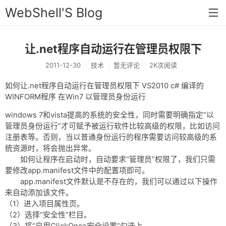
WebShell'S Blog
让.net程序自动运行在管理员权限下
首页
2011-12-30
技术
暂无评论
2K次阅读
分类
如何让.net程序自动运行在管理员权限下 VS2010 c# 编译的
安全
WINFORM程序 在Win7 以管理员身份运行
新闻
windows 7和vista提高的系统的安全性，同时需要明确指定“以
管理员身份运行”才可赋予被运行软件比较高级的权限，比如访问
技术
注册表等。否则，当以普通身份运行的程序需要访问较高级的系
统资源时，将会抛出异常。
工具
如何让程序在启动时，自动要求“管理员”权限了，我们只需
存档
要修改app.manifest文件中的配置项即可。
app.manifest文件默认是不存在的，我们可以通过以下操作
链接
来自动添加该文件。
（1）进入项目属性页。
留言
（2）选择“安全性”栏目。