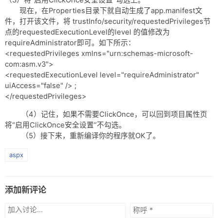
（3）将“启用ClickOnce安全设置”勾选上。
网盘
现在，在Properties目录下就自动生成了app.manifest文
件，打开该文件，将 trustInfo/security/requestedPrivileges节
Rss
点的requestedExecutionLevel的level 的值修改为
requireAdministrator即可。如下所示：
<requestedPrivileges xmlns="urn:schemas-microsoft-
com:asm.v3">
<requestedExecutionLevel level="requireAdministrator"
uiAccess="false" /> ;
</requestedPrivileges>
（4）记住，如果不需要ClickOnce，可以回到项目属性页
将“启用ClickOnce安全设置”不勾选。
（5）接下来，重新编译你的程序就OK了。
aspx
添加新评论