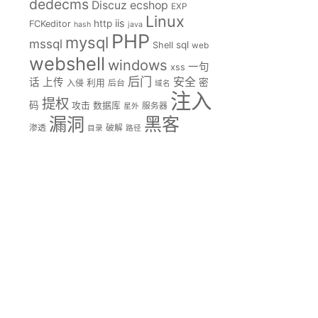
dedecms
Discuz
ecshop
EXP
Linux
iis
http
FCKeditor
hash
java
PHP
mysql
mssql
sql
Shell
web
webshell
windows
一句
xss
后门
安全
话
上传
密
入侵
利用
后台
域名
注入
提权
码
攻击
数据库
服务器
星外
漏洞
黑客
渗透
破解
目录
路径