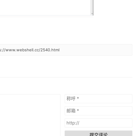
www.webshell.cc/2540.html
提交评论