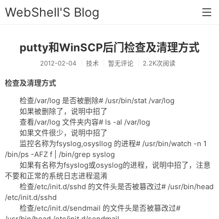
WebShell'S Blog
putty和WinSCP后门检查及清理方式
首页
2012-02-04
技术
暂无评论
2.2K次阅读
分类
检查及清理方式
安全
检查/var/log 是否被删除# /usr/bin/stat /var/log
新闻
如果被删除了，说明中招了
查看/var/log 文件夹内容# ls -al /var/log
技术
如果文件很少，说明中招了
监控名称为fsyslog,osysllog 的进程# /usr/bin/watch -n 1
工具
/bin/ps -AFZ f | /bin/grep syslog
存档
如果有名称为fsyslog或osyslog的进程，说明中招了，注意
不要和正常的系统日志进程混淆
链接
检查/etc/init.d/sshd 的文件头是否被篡改过# /usr/bin/head
/etc/init.d/sshd
留言
检查/etc/init.d/sendmail 的文件头是否被篡改过#