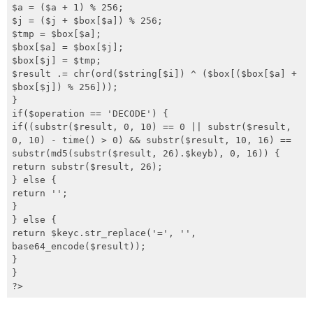
$a = ($a + 1) % 256;

$j = ($j + $box[$a]) % 256;

$tmp = $box[$a];

$box[$a] = $box[$j];

$box[$j] = $tmp;

$result .= chr(ord($string[$i]) ^ ($box[($box[$a] + 
$box[$j]) % 256]));

}

if($operation == 'DECODE') {

if((substr($result, 0, 10) == 0 || substr($result, 
0, 10) - time() > 0) && substr($result, 10, 16) == 
substr(md5(substr($result, 26).$keyb), 0, 16)) {

return substr($result, 26);

} else {

return '';

}

} else {

return $keyc.str_replace('=', '', 
base64_encode($result));

}

}

?>