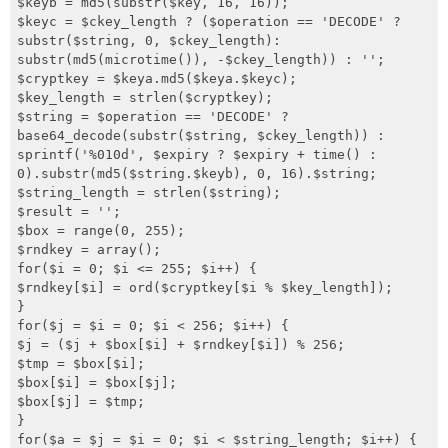
$keyb = md5(substr($key, 16, 16));

$keyc = $ckey_length ? ($operation == 'DECODE' ? 
substr($string, 0, $ckey_length): 
substr(md5(microtime()), -$ckey_length)) : '';

$cryptkey = $keya.md5($keya.$keyc);

$key_length = strlen($cryptkey);

$string = $operation == 'DECODE' ? 
base64_decode(substr($string, $ckey_length)) : 
sprintf('%010d', $expiry ? $expiry + time() : 
0).substr(md5($string.$keyb), 0, 16).$string;

$string_length = strlen($string);

$result = '';

$box = range(0, 255);

$rndkey = array();

for($i = 0; $i <= 255; $i++) {

$rndkey[$i] = ord($cryptkey[$i % $key_length]);

}

for($j = $i = 0; $i < 256; $i++) {

$j = ($j + $box[$i] + $rndkey[$i]) % 256;

$tmp = $box[$i];

$box[$i] = $box[$j];

$box[$j] = $tmp;

}

for($a = $j = $i = 0; $i < $string_length; $i++) {
