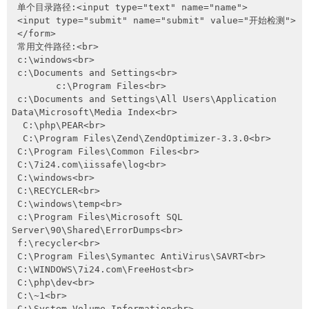
网盘
 单个目录路径:<input type="text" name="name">

 <input type="submit" name="submit" value="开始检测">

Rss
 </form>

 常用文件路径:<br>

 c:\windows<br>

 c:\Documents and Settings<br>

        c:\Program Files<br>

 c:\Documents and Settings\All Users\Application 
Data\Microsoft\Media Index<br>

  C:\php\PEAR<br>

  C:\Program Files\Zend\ZendOptimizer-3.3.0<br>

 C:\Program Files\Common Files<br>

 C:\7i24.com\iissafe\log<br>

 C:\windows<br>

 C:\RECYCLER<br>

 C:\windows\temp<br>

 c:\Program Files\Microsoft SQL 
Server\90\Shared\ErrorDumps<br>

 f:\recycler<br>

 C:\Program Files\Symantec AntiVirus\SAVRT<br>

 C:\WINDOWS\7i24.com\FreeHost<br>

 C:\php\dev<br>

 C:\~1<br>

 C:\System Volume Information<br>
