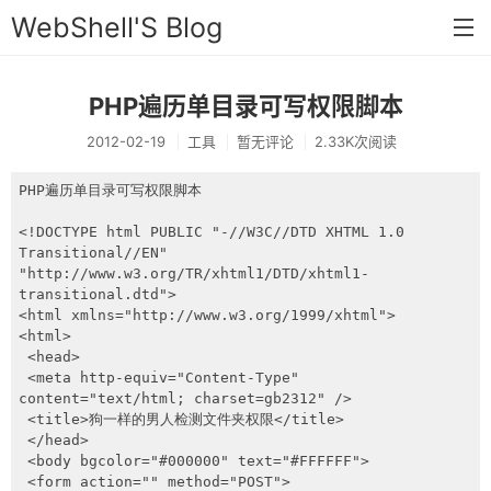
WebShell'S Blog
PHP遍历单目录可写权限脚本
首页
2012-02-19
工具
暂无评论
2.33K次阅读
分类
PHP遍历单目录可写权限脚本

安全
<!DOCTYPE html PUBLIC "-//W3C//DTD XHTML 1.0 
新闻
Transitional//EN" 
"http://www.w3.org/TR/xhtml1/DTD/xhtml1-
技术
transitional.dtd">

<html xmlns="http://www.w3.org/1999/xhtml">

工具
<html>

 <head>

存档
 <meta http-equiv="Content-Type" 
content="text/html; charset=gb2312" />

链接
 <title>狗一样的男人检测文件夹权限</title>

 </head>

留言
 <body bgcolor="#000000" text="#FFFFFF">

 <form action="" method="POST">
