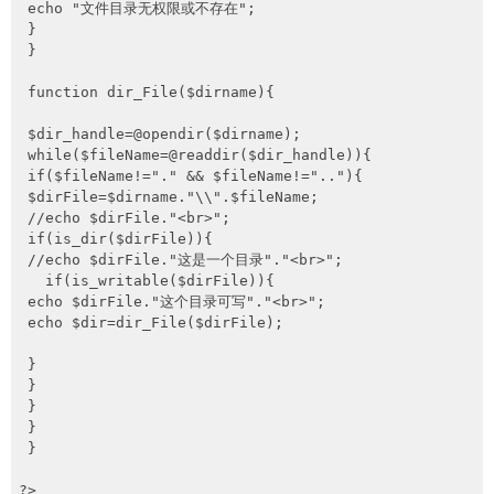
 echo "文件目录无权限或不存在";

 }

 }

 function dir_File($dirname){

 $dir_handle=@opendir($dirname);

 while($fileName=@readdir($dir_handle)){

 if($fileName!="." && $fileName!=".."){

 $dirFile=$dirname."\\".$fileName;

 //echo $dirFile."<br>";

 if(is_dir($dirFile)){

 //echo $dirFile."这是一个目录"."<br>";

   if(is_writable($dirFile)){

 echo $dirFile."这个目录可写"."<br>";

 echo $dir=dir_File($dirFile);

 }

 }

 }

 }

 }

?>