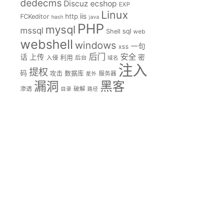
dedecms
Discuz
ecshop
EXP
Linux
iis
http
FCKeditor
hash
java
PHP
mysql
mssql
sql
Shell
web
webshell
windows
一句
xss
后门
安全
话
上传
密
入侵
利用
后台
域名
注入
提权
码
攻击
数据库
服务器
星外
漏洞
黑客
渗透
破解
目录
路径