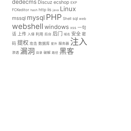
dedecms
Discuz
ecshop
EXP
Linux
iis
http
FCKeditor
hash
java
PHP
mysql
mssql
sql
Shell
web
webshell
windows
一句
xss
后门
安全
话
上传
密
入侵
利用
后台
域名
注入
提权
码
攻击
数据库
服务器
星外
漏洞
黑客
渗透
破解
目录
路径