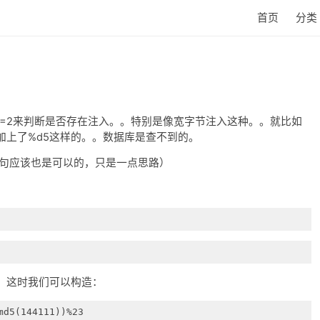
首页
分类
nd 1=2来判断是否存在注入。。特别是像宽字节注入这种。。就比如
加上了%d5这样的。。数据库是查不到的。
语句应该也是可以的，只是一点思路）
，这时我们可以构造：
md5(144111))%23