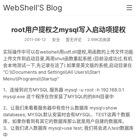
WebShell'S Blog
root用户提权之mysql写入启动项提权
首页
2011-08-12
安全
暂无评论
2.99K次阅读
分类
实际操作中可以在webshell用udf.dll提权,用函数的上传文件功能
安全
上传文件到启动目录,再用shut函数重起系统.(目前没成功过,有机
会本地测试一下,先记录在这了).如果是英文版的系统,启动目录在
新闻
"C:\\Documents and Settings\\All Users\\Start
技术
Menu\\Programs\\Startup"
1、连接到对方MYSQL 服务器 mysql -u root -h 192.168.0.1
工具
mysql.exe 这个程序在你安装了MYSQL的的BIN目录中
存档
2、让我们来看看服务器中有些什么数据库 mysql>show
链接
databases; MYSQL默认安装时会有MYSQL、TEST这两个数据
库，如果你看到有其它的数据库那么就是用户自建的数据库。
留言
3、让我们进入数据库 mysql>use test; 我们将会进入test数据库
中