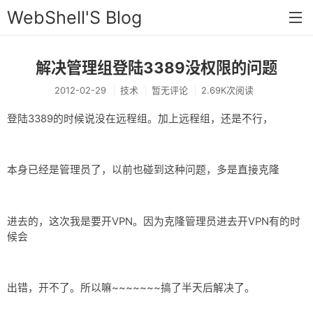
WebShell'S Blog
解决管理组登陆3389没权限的问题
首页
2012-02-29
技术
暂无评论
2.69K次阅读
分类
登陆3389的时候说没在远程组。加上远程组，还是不行，
安全
新闻
本身已经是管理员了，以前也碰到这种问题，多是直接克隆
技术
工具
进去的，这次我是要开VPN。因为克隆管理员进去开VPN有的时
存档
候会
链接
出错，开不了。所以嘛~~~~~~~搞了半天后解决了。
留言