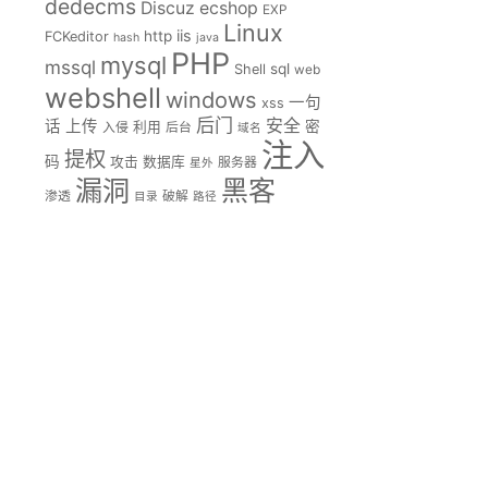
dedecms
Discuz
ecshop
EXP
Linux
iis
http
FCKeditor
hash
java
PHP
mysql
mssql
sql
Shell
web
webshell
windows
一句
xss
后门
安全
话
上传
密
入侵
利用
后台
域名
注入
提权
码
攻击
数据库
服务器
星外
漏洞
黑客
渗透
破解
目录
路径