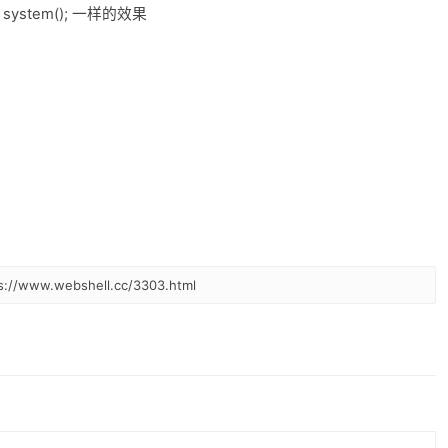
ystem(); 一样的效果
www.webshell.cc/3303.html