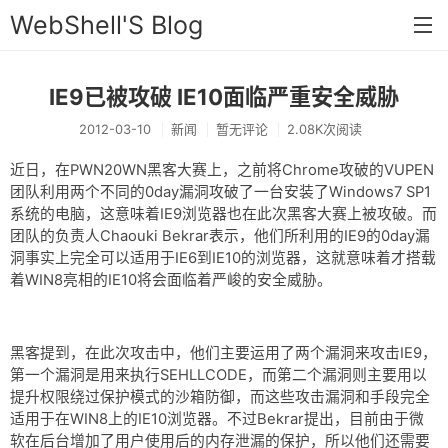
WebShell'S Blog
IE9已被攻破 IE10面临严重安全威胁
首页
2012-03-10
新闻
暂无评论
2.08K次阅读
分类
近日，在PWN20WN黑客大赛上，之前将Chrome攻破的VUPEN
安全
团队利用两个不同的0day漏洞攻破了一台安装了Windows7 SP1
系统的电脑，这意味着IE9浏览器也在此次黑客大赛上被攻破。而
新闻
团队的负责人Chaouki Bekrar表示，他们所利用的IE9的0day漏
技术
洞事实上完全可以适用于IE6到IE10的浏览器，这就意味着才搭载
着WIN8亮相的IE10将会面临着严峻的安全威胁。
工具
存档
黑客提到，在此次攻击中，他们主要运用了两个漏洞来攻击IE9，
链接
第一个漏洞是用来执行SEHLLCODE，而第二个漏洞则主要用以
提升权限绕过保护模式的沙箱防御，而这些攻击漏洞和手段完全
留言
适用于在WIN8上的IE10浏览器。不过Bekrar提出，目前由于微
软在后台增加了用户使用后的内存泄漏的保护，所以他们还需要