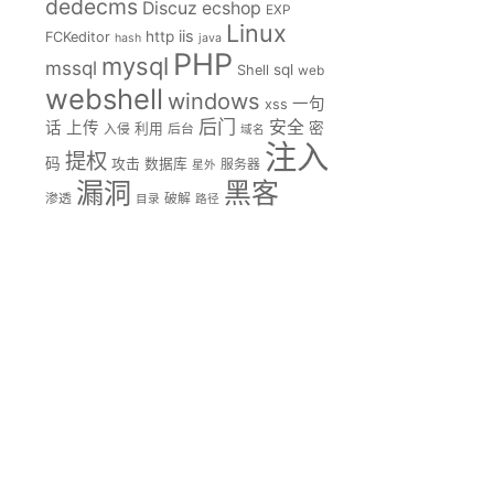
dedecms
Discuz
ecshop
EXP
Linux
iis
http
FCKeditor
hash
java
PHP
mysql
mssql
sql
Shell
web
webshell
windows
一句
xss
后门
安全
话
上传
密
入侵
利用
后台
域名
注入
提权
码
攻击
数据库
服务器
星外
漏洞
黑客
渗透
破解
目录
路径