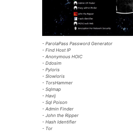
- ParolaPass Password Generator
- Find Host IP
- Anonymous HOIC
- Ddosim
- Pyloris
- Slowloris
- TorsHammer
- Sqlmap
- Havij
- Sql Poison
- Admin Finder
- John the Ripper
- Hash Identifier
- Tor