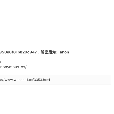
。
950e8f81b829c947，解密后为：
anon
/
anonymous-os/
www.webshell.cc/3353.html