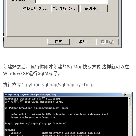
创建好之后，运行你刚才创建的SqlMap快捷方式 这样就可以在
WindowsXP运行SqlMap了。
执行命令：python sqlmap/sqlmap.py -help