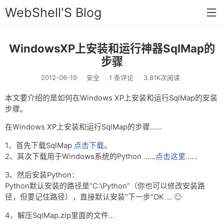
WebShell'S Blog
WindowsXP上安装和运行神器SqlMap的
首页
步骤
分类
2012-06-19
安全
1 条评论
3.81K次阅读
安全
本文要介绍的是如何在Windows XP上安装和运行SqlMap的安装
新闻
步骤。
在Windows XP上安装和运行SqlMap的步骤……
技术
1、首先下载SqlMap
点击下载
。
工具
2、其次下载用于Windows系统的Python ……
点击这里
……
存档
3、然后安装Python：
Python默认安装的路径是“C:\Python”（你也可以修改安装路
链接
径，但要记住路径），直接默认安装“下一步”OK … 🙂
留言
4、解压SqlMap.zip里面的文件…