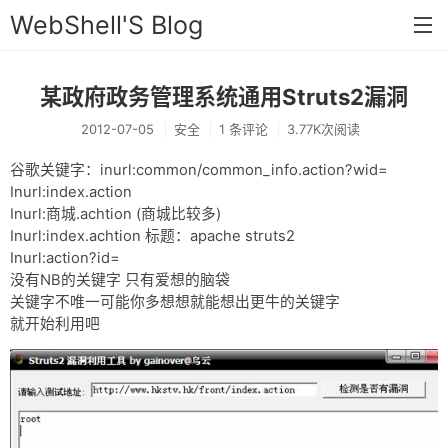
WebShell'S Blog
某政府政务管理系统通用Struts2漏洞
首页
2012-07-05
安全
1 条评论
3.77K次阅读
分类
谷歌关键字：inurl:common/common_info.action?wid=
安全
Inurl:index.action
Inurl:商城.achtion (商城比较多)
新闻
Inurl:index.achtion 标题：apache struts2
技术
Inurl:action?id=
没有NB的关键字 只有爱想的脑袋
工具
关键字不唯一可能你多想想就能想出更牛的关键字
就开始利用吧
存档
链接
留言