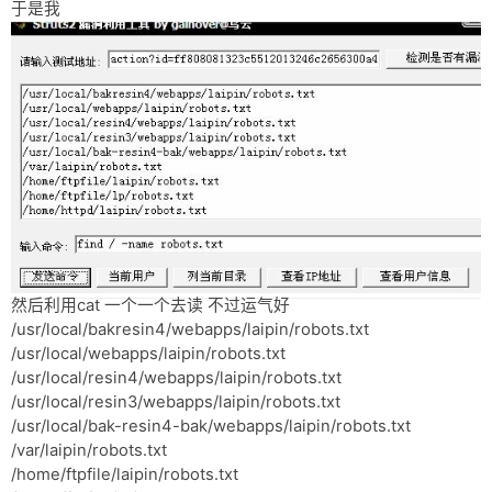
于是我
然后利用cat 一个一个去读 不过运气好
/usr/local/bakresin4/webapps/laipin/robots.txt
/usr/local/webapps/laipin/robots.txt
/usr/local/resin4/webapps/laipin/robots.txt
/usr/local/resin3/webapps/laipin/robots.txt
/usr/local/bak-resin4-bak/webapps/laipin/robots.txt
/var/laipin/robots.txt
/home/ftpfile/laipin/robots.txt