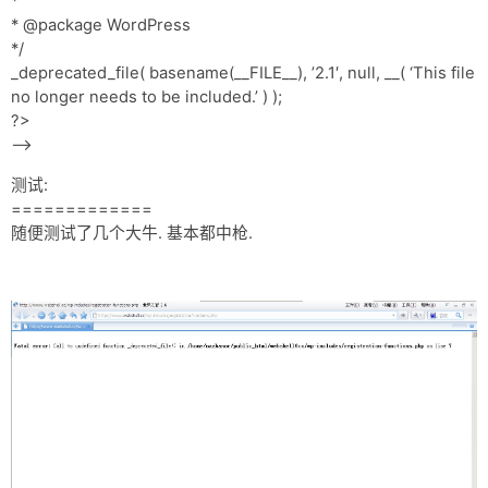
*
网盘
* @package WordPress
*/
Rss
_deprecated_file( basename(__FILE__), ’2.1′, null, __( ‘This file
no longer needs to be included.’ ) );
?>
—–>
测试:
=============
随便测试了几个大牛. 基本都中枪.