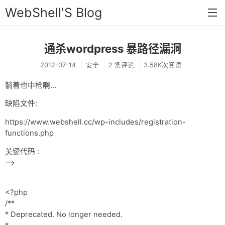
WebShell'S Blog
通杀wordpress 暴路径漏洞
首页
2012-07-14
安全
2 条评论
3.58K次阅读
分类
躺着也中枪啊…
安全
缺陷文件:
新闻
https://www.webshell.cc/wp-includes/registration-
技术
functions.php
工具
关键代码 :
—->
存档
链接
<?php
/**
留言
* Deprecated. No longer needed.