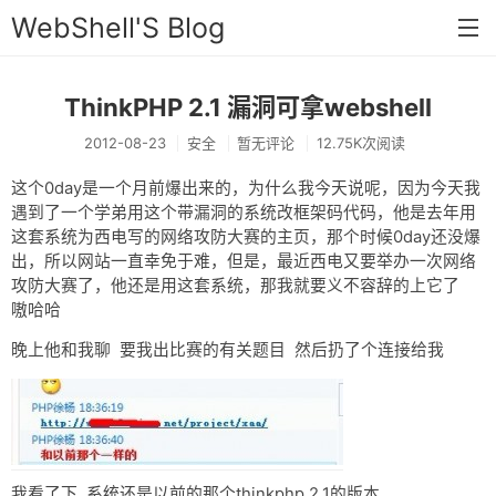
WebShell'S Blog
ThinkPHP 2.1 漏洞可拿webshell
首页
2012-08-23
安全
暂无评论
12.75K次阅读
分类
这个0day是一个月前爆出来的，为什么我今天说呢，因为今天我
安全
遇到了一个学弟用这个带漏洞的系统改框架码代码，他是去年用
这套系统为西电写的网络攻防大赛的主页，那个时候0day还没爆
新闻
出，所以网站一直幸免于难，但是，最近西电又要举办一次网络
技术
攻防大赛了，他还是用这套系统，那我就要义不容辞的上它了
嗷哈哈
工具
晚上他和我聊 要我出比赛的有关题目 然后扔了个连接给我
存档
链接
留言
我看了下 系统还是以前的那个thinkphp 2.1的版本