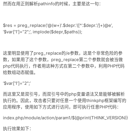
然而在用正则解析pathinfo的时候，主要是这一句：
$res = preg_replace(‘@(w+)’.$depr.’([^'.$depr.'/]+)@e’,
‘$var['1']=”2″;’, implode($depr,$paths));
这里明显使用了preg_replace的/e参数，这是个非常危险的参
数，如果用了这个参数，preg_replace第二个参数就会被当做
php代码执行，作者用这种方式在第二个参数中，利用PHP代码
给数组动态赋值。
‘$var['1']=”2″;’
而这里又是双引号，而双引号中的php变量语法又是能够被解析
执行的。因此，攻击者只要对任意一个使用thinkphp框架编写的
应用程序，使用如下方式进行访问，即可执行任意PHP代码：
index.php/module/action/param1/${@print(THINK_VERSION)}
执行效果如下：