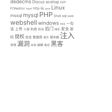
dedecms
Discuz
ecshop
EXP
Linux
iis
http
FCKeditor
hash
java
PHP
mysql
mssql
sql
Shell
web
webshell
windows
一句
xss
后门
安全
话
上传
密
入侵
利用
后台
域名
注入
提权
码
攻击
数据库
服务器
星外
漏洞
黑客
渗透
破解
目录
路径