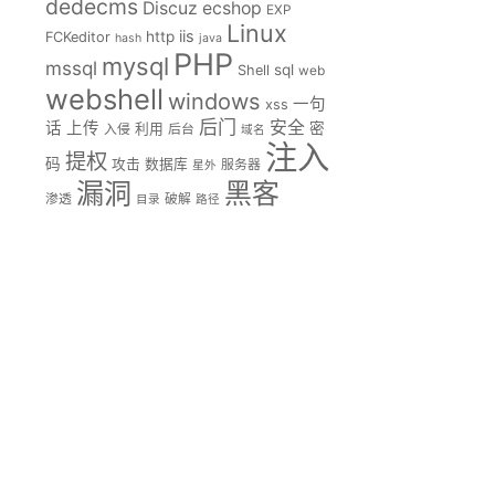
dedecms
Discuz
ecshop
EXP
Linux
iis
http
FCKeditor
hash
java
PHP
mysql
mssql
sql
Shell
web
webshell
windows
一句
xss
后门
安全
话
上传
密
入侵
利用
后台
域名
注入
提权
码
攻击
数据库
服务器
星外
漏洞
黑客
渗透
破解
目录
路径