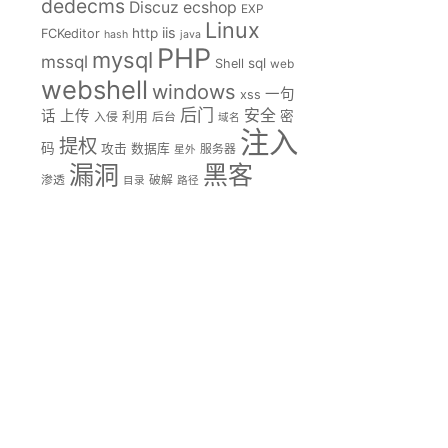
dedecms
Discuz
ecshop
EXP
Linux
iis
http
FCKeditor
hash
java
PHP
mysql
mssql
sql
Shell
web
webshell
windows
一句
xss
后门
安全
话
上传
密
入侵
利用
后台
域名
注入
提权
码
攻击
数据库
服务器
星外
漏洞
黑客
渗透
破解
目录
路径