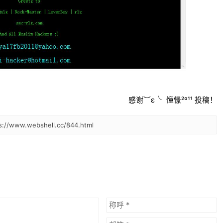
感谢︶ε╰ 憧憬²º¹¹ 投稿！
www.webshell.cc/844.html