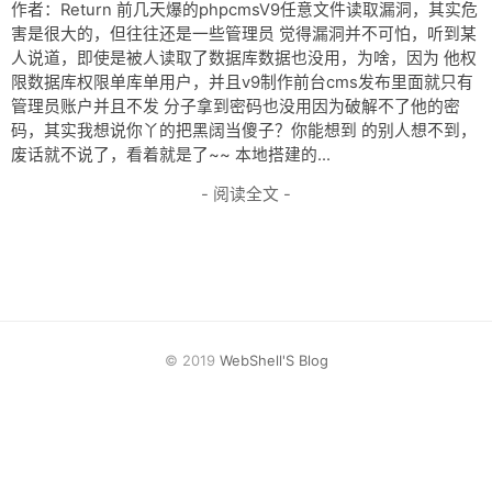
网盘
作者：Return 前几天爆的phpcmsV9任意文件读取漏洞，其实危
害是很大的，但往往还是一些管理员 觉得漏洞并不可怕，听到某
Rss
人说道，即使是被人读取了数据库数据也没用，为啥，因为 他权
限数据库权限单库单用户，并且v9制作前台cms发布里面就只有
管理员账户并且不发 分子拿到密码也没用因为破解不了他的密
码，其实我想说你丫的把黑阔当傻子？你能想到 的别人想不到，
废话就不说了，看着就是了~~ 本地搭建的...
- 阅读全文 -
© 2019
WebShell'S Blog