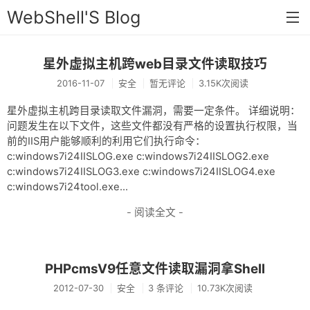
WebShell'S Blog
星外虚拟主机跨web目录文件读取技巧
首页
2016-11-07
安全
暂无评论
3.15K次阅读
分类
星外虚拟主机跨目录读取文件漏洞，需要一定条件。 详细说明：
安全
问题发生在以下文件，这些文件都没有严格的设置执行权限，当
前的IIS用户能够顺利的利用它们执行命令：
新闻
c:windows7i24IISLOG.exe c:windows7i24IISLOG2.exe
c:windows7i24IISLOG3.exe c:windows7i24IISLOG4.exe
技术
c:windows7i24tool.exe...
工具
- 阅读全文 -
存档
链接
PHPcmsV9任意文件读取漏洞拿Shell
留言
2012-07-30
安全
3 条评论
10.73K次阅读