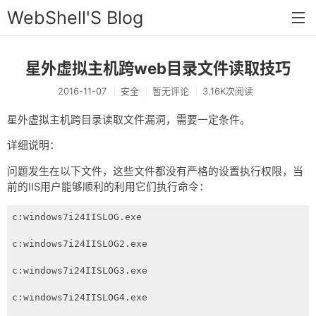
WebShell'S Blog
星外虚拟主机跨web目录文件读取技巧
首页
2016-11-07
安全
暂无评论
3.16K次阅读
分类
星外虚拟主机跨目录读取文件漏洞，需要一定条件。
安全
详细说明：
新闻
问题发生在以下文件，这些文件都没有严格的设置执行权限，当
技术
前的IIS用户能够顺利的利用它们执行命令：
工具
c:windows7i24IISLOG.exe

存档
c:windows7i24IISLOG2.exe

链接
c:windows7i24IISLOG3.exe

留言
c:windows7i24IISLOG4.exe
