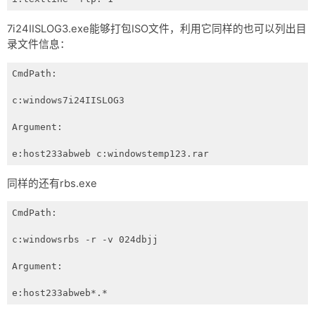
7i24IISLOG3.exe能够打包ISO文件，利用它同样的也可以列出目
录文件信息：
CmdPath:

c:windows7i24IISLOG3

Argument:

e:host233abweb c:windowstemp123.rar
同样的还有rbs.exe
CmdPath:

c:windowsrbs -r -v 024dbjj

Argument:

e:host233abweb*.*