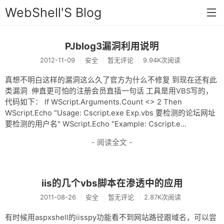
WebShell'S Blog
PJblog3漏洞利用说明
首页
2012-11-09
安全
暂无评论
9.94K次阅读
分类
真想不明白这样的漏洞这么久了官方为什么不修复 到现在还有此
安全
类漏洞 伸直更可怕的注册会员直插一句话 工具是用VBS写的，
代码如下： If WScript.Arguments.Count <> 2 Then
新闻
WScript.Echo "Usage: Cscript.exe Exp.vbs 要检测的论坛网址
要检测的用户名" WScript.Echo "Example: Cscript.e...
技术
- 阅读全文 -
工具
存档
iis的几个vbs脚本在渗透中的应用
链接
2011-08-26
安全
暂无评论
2.87K次阅读
留言
有时候用aspxshell的iisspy功能看不到网站路径跟域名，可以尝