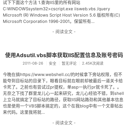
网盘
试下下面这个方法 1.查询IIS里的所有网站
C:WINDOWSsystem32>cscript.exe iisweb.vbs /query
Rss
Microsoft (R) Windows Script Host Version 5.6 版权所有(C)
Microsoft Corporation 1996-2001。保留所有...
- 阅读全文 -
使用Adsutil.vbs脚本获取IIS配置信息及账号密码
2011-08-26
安全
暂无评论
2.45K次阅读
今晚在搞https://www.webshell.cc/的时候拿下旁站权限，但不
能夸到目标站的目录下，眼看目标就在眼前却被最后一道关卡给
卡死了。之前也有尝试过pr提权，单asp一执行pr就卡死了。。
无奈之下找了群里龙儿心一起来研究，龙儿心经验不错，到shell
上立马就搞定了目标站的路径，获取IIS网站路劲和其他基本信息
也是使用一个VBS脚本搞定的，这个在我blog中有一个文章帖出
来代码。这里我将就...
- 阅读全文 -