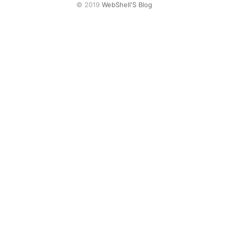
网盘
© 2019
WebShell'S Blog
Rss