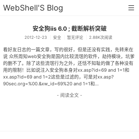
WebShell'S Blog
安全狗iis 6.0 ; 截断解析突破
首页
2012-12-23
安全
暂无评论
2.88K次阅读
分类
看好友日志的一篇文章，写的很好，但是还没有实践，先转来在
安全
说 众所周知web安全狗是国内比较流氓的软件，劫持模块，坑爹
的删不了。除了这些流氓行为之外，还恬不知耻的做了各种没有
新闻
用的限制！比如说注入安全狗本身对xx.asp?id=69 and 1=1和
xx.asp?id=69 and 1=2这些是过滤的，可是对xx.asp?
技术
90sec.org=%00.&xw_id=69%20 and 1=1和...
工具
- 阅读全文 -
存档
链接
留言